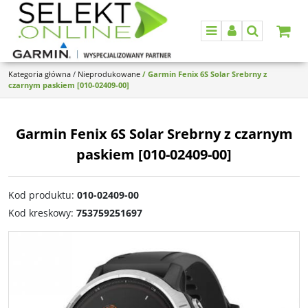
Menu
Panel
Szukaj
Kategoria główna
/
Nieprodukowane
/
Garmin Fenix 6S Solar Srebrny z
czarnym paskiem [010-02409-00]
Garmin Fenix 6S Solar Srebrny z czarnym
paskiem [010-02409-00]
Kod produktu
:
010-02409-00
Kod kreskowy
:
753759251697