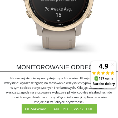
MONITOROWANIE ODDECHU
Monitoruj sposób oddychania w ciągu dnia, podczas snu, ćwiczeń
Na naszej stronie wykorzystujemy pliki cookies. Klikając „Akceptuję
oddechowych i jogi.
wszystkie” wyrażasz zgodę na stosowanie wszystkich typów plików cookies,
w tym cookies statystycznych i reklamowych. Klikając „Odmawiam”
wyrażasz zgodę na stosowanie wyłącznie plików cookies niezbędnych do
prawidłowego działania strony. Więcej informacji o plikach cookies
znajdziesz w Polityce prywatności.
ODMAWIAM
AKCEPTUJĘ WSZYSTKIE