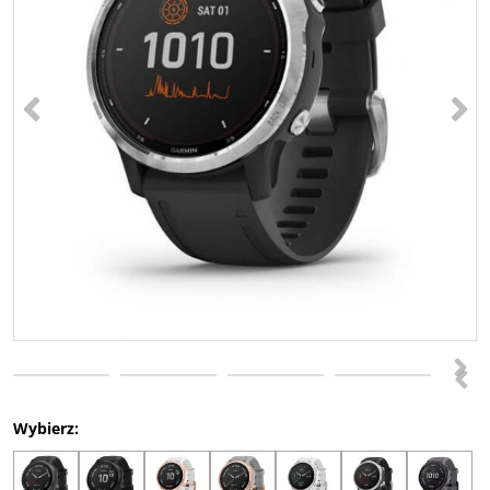
<
>
>
<
Wybierz: