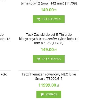
tylnego x-12 (pow. 142 mm) [T1709]
Dostępność
:
Produkt sprowadzany na
zamówienie
149.00
zł
DO KOSZYKA
T1710
T1708
ych
Tacx Zaciski do osi E-Thru do klasycznych
 do
Tacx Zaciski do osi E-Thru do
710]
trenażerów Tylne koło 12 mm × 1,75 [T1708]
koło 12
klasycznych trenażerów Tylne koło 12
Dostępność
:
Produkt sprowadzany na
mm × 1,75 [T1708]
zamówienie
149.00
zł
DO KOSZYKA
T2590
T8000.61
ednie
Tacx Trenażer rowerowy NEO Bike Smart
 koło
Tacx Trenażer rowerowy NEO Bike
[T8000.61]
Smart [T8000.61]
Dostępność
:
Zakończono produkcję. Produkt
niedostępny.
11999.00
zł
ZOBACZ