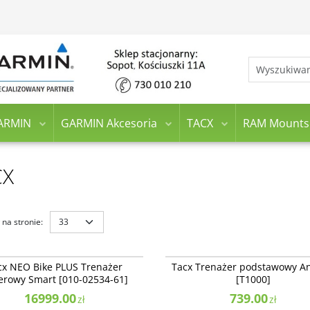
ARMIN
GARMIN Akcesoria
TACX
RAM Mounts
CX
na stronie
:
010-02534-61
O Bike PLUS Trenażer rowerowy
Tacx Trenażer podstawowy Antares [T
NOWOŚĆ
BESTSELLER
cx NEO Bike PLUS Trenażer
Tacx Trenażer podstawowy An
010-02534-61]
Dostępność
:
Produkt sprowadzany na
erowy Smart [010-02534-61]
[T1000]
ność
:
Produkt sprowadzany na
zamówienie
enie
16999.00
739.00
zł
zł