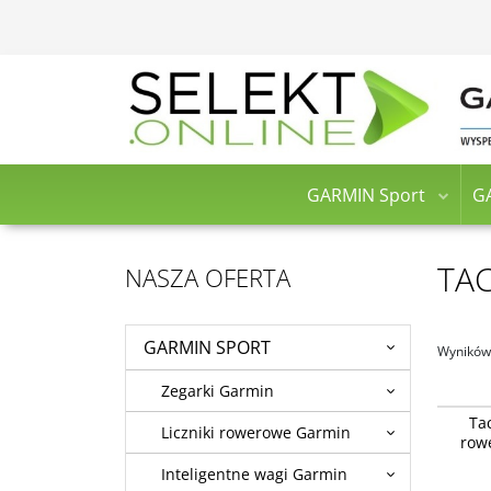
GARMIN Sport
G
TA
NASZA OFERTA
GARMIN SPORT
Wyników 
Zegarki Garmin
Tacx NE
Ta
Smart [
Liczniki rowerowe Garmin
row
Dostęp
zamówi
Inteligentne wagi Garmin