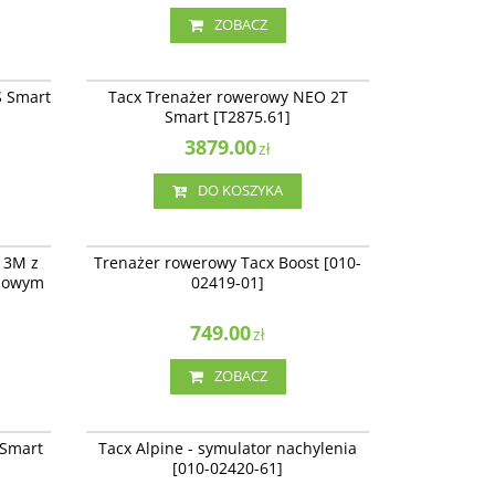
ZOBACZ
2900S.61
T2875.61
Tacx Trenażer rowerowy NEO 2T Smart
BESTSELLER
S Smart
Tacx Trenażer rowerowy NEO 2T
[T2875.61]
Smart [T2875.61]
3879.00
zł
DO KOSZYKA
N3M-SNA
010-02419-01
Trenażer rowerowy Tacx Boost [010-02419-01]
 3M z
Trenażer rowerowy Tacx Boost [010-
BUNDL-
Dostępność
:
Produkt sprowadzany na
ciowym
02419-01]
zamówienie
749.00
zł
ZOBACZ
T2240.61
010-02420-61
Tacx Alpine - symulator nachylenia [010-
NOWOŚĆ
 Smart
Tacx Alpine - symulator nachylenia
02420-61]
[010-02420-61]
Dostępność
:
Produkt sprowadzany na
zamówienie