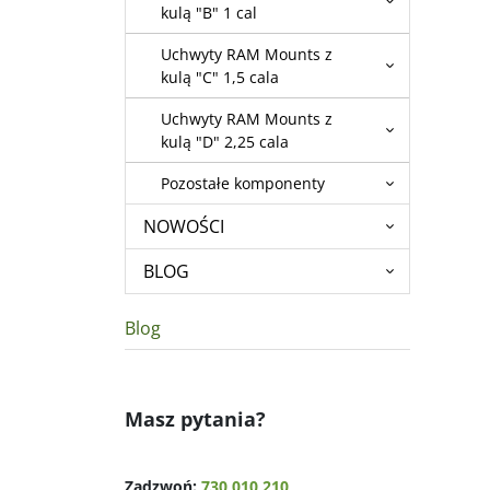
kulą "B" 1 cal
Uchwyty RAM Mounts z
kulą "C" 1,5 cala
Uchwyty RAM Mounts z
kulą "D" 2,25 cala
Pozostałe komponenty
NOWOŚCI
BLOG
Blog
Masz pytania?
Zadzwoń:
730 010 210