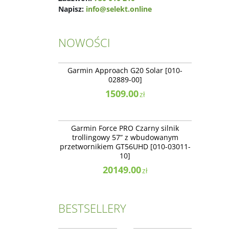
Napisz:
info@selekt.online
NOWOŚCI
010-02889-00
NOWOŚĆ
Garmin Approach G20 Solar [010-
02889-00]
1509.00
zł
010-03011-10
NOWOŚĆ
Garmin Force PRO Czarny silnik
trollingowy 57” z wbudowanym
przetwornikiem GT56UHD [010-03011-
10]
20149.00
zł
BESTSELLERY
010-02554-02
010-02375-01