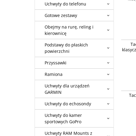
Dostęp
Uchwyty do telefonu
zamówi
Gotowe zestawy
Obejmy na rurę, reling i
kierownicę
Tacx Zac
Ta
Podstawy do płaskich
trenaże
klasyc
powierzchni
Dostęp
zamówi
Przyssawki
Ramiona
Uchwyty dla urządzeń
Tacx Zw
GARMIN
Tac
Uchwyty do echosondy
Uchwyty do kamer
sportowych GoPro
Uchwyty RAM Mounts z