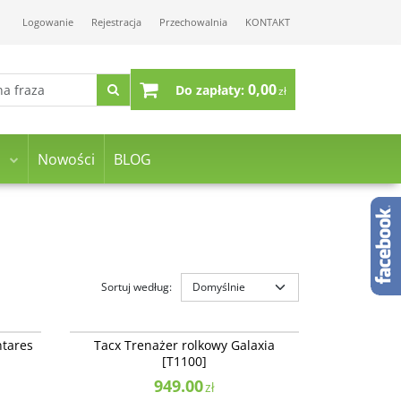
Logowanie
Rejestracja
Przechowalnia
KONTAKT
0,00
Do zapłaty:
zł
Nowości
BLOG
Sortuj według
:
T1000
T1100
1000]
Tacx Trenażer rolkowy Galaxia [T1100]
tares
Tacx Trenażer rolkowy Galaxia
Dostępność
:
Produkt sprowadzany na
[T1100]
zamówienie
949.00
zł