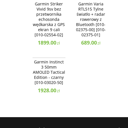
BESTSELLER
BESTSELLER
Garmin Striker
Garmin Varia
NAJLEPSZE
Vivid 9sv bez
RTL515 Tylne
przetwornika
światło + radar
echosonda
rowerowy z
wędkarska z GPS
Bluetooth [010-
ekran 9 cali
02375-00] [010-
[010-02554-02]
02375-01]
1899.00
689.00
zł
zł
010-03020-50
NOWOŚĆ
Garmin Instinct
BESTSELLER
3 50mm
NAJLEPSZE
AMOLED Tactical
Edition - czarny
[010-03020-50]
1928.00
zł