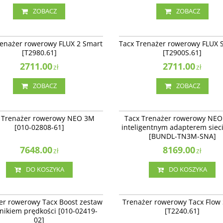
ZOBACZ
ZOBACZ
T2980.61
T
enażer rowerowy FLUX 2 Smart
Tacx Trenażer rowerowy FLUX S Smart
renażer rowerowy FLUX 2 Smart
Tacx Trenażer rowerowy FLUX 
1]
[T2900S.61]
[T2980.61]
[T2900S.61]
ność
:
Produkt sprowadzany na
Dostępność
:
Produkt sprowadzany na
enie
2711.00
zamówienie
2711.00
zł
zł
ZOBACZ
ZOBACZ
010-02808-61
BUNDL-T
enażer rowerowy NEO 3M [T2875.61]
Tacx Trenażer rowerowy NEO 3M z
 Trenażer rowerowy NEO 3M
Tacx Trenażer rowerowy NEO
inteligentnym adapterem sieciowym [
ność
:
Produkt sprowadzany na
[010-02808-61]
inteligentnym adapterem sie
TN3M-SNA]
enie
[BUNDL-TN3M-SNA]
Dostępność
:
Produkt sprowadzany na
zamówienie
7648.00
8169.00
zł
zł
DO KOSZYKA
DO KOSZYKA
010-02419-02
r rowerowy Tacx Boost zestaw z
Trenażer rowerowy Tacx Flow Smart
er rowerowy Tacx Boost zestaw
Trenażer rowerowy Tacx Flow
em prędkości [010-02419-02]
[T2240.61]
jnikiem prędkości [010-02419-
[T2240.61]
ność
:
Zakończono produkcję. Produkt
Dostępność
:
Produkt sprowadzany na
02]
ępny.
zamówienie