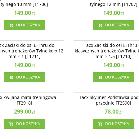
ność
:
Produkt sprowadzany na
Dostępność
:
Produkt sprowadzany na
tylnego 10 mm [T1706]
tylnego 12 mm [T1707]
enie
zamówienie
149.00
149.00
zł
zł
DO KOSZYKA
DO KOSZYKA
T1711
iski do osi E-Thru do klasycznych
Tacx Zaciski do osi E-Thru do klasyczn
cx Zaciski do osi E-Thru do
Tacx Zaciski do osi E-Thru
rów Tylne koło 12 mm × 1 [T1711]
trenażerów Tylne koło 12 mm × 1,5 [T1
znych trenażerów Tylne koło 12
klasycznych trenażerów Tylne 
ność
:
Produkt sprowadzany na
mm × 1 [T1711]
mm × 1,5 [T1710]
enie
149.00
149.00
zł
zł
DO KOSZYKA
DO KOSZYKA
T2918
ijana mata treningowa [T2918]
Tacx Skyliner Podstawka pod koło prz
x Zwijana mata treningowa
Tacx Skyliner Podstawka pod
[T2590]
[T2918]
przednie [T2590]
299.00
78.00
zł
zł
DO KOSZYKA
DO KOSZYKA