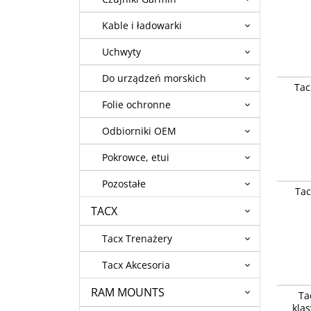
Kable i ładowarki
Uchwyty
Do urządzeń morskich
Tacx Ant
Tac
Folie ochronne
Odbiorniki OEM
Pokrowce, etui
Pozostałe
Tacx Pa
Tac
TACX
Tacx Trenażery
Tacx Akcesoria
Tacx Zac
RAM MOUNTS
Ta
trenaże
kla