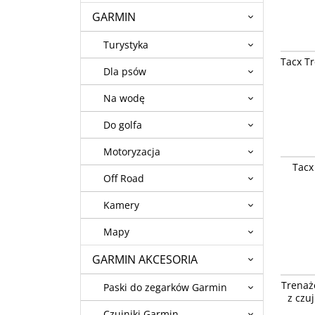
GARMIN
Turystyka
Tacx Tr
Tacx T
[T2980.6
Dla psów
Dostęp
zamówi
Na wodę
Do golfa
Motoryzacja
Tacx Tr
Tacx
Dostęp
Off Road
zamówi
Kamery
Mapy
GARMIN AKCESORIA
Trenaże
Trenaż
Paski do zegarków Garmin
czujniki
z czu
Dostęp
Czujniki Garmin
niedost