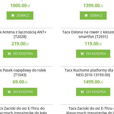
1000.00
1399.00
zł
zł
ZOBACZ
ZOBACZ
T2028
ena z łącznością ANT+ [T2028]
Tacx Osłona na rower z kieszenią na s
x Antena z łącznością ANT+
Tacx Osłona na rower z kiesze
[T2931]
[T2028]
smartfon [T2931]
219.00
119.00
zł
zł
DO KOSZYKA
DO KOSZYKA
T1043
010-
sek napędowy do rolek [T1043]
Tacx Ruchome platformy dla Tacx NEO 
x Pasek napędowy do rolek
Tacx Ruchome platformy dla
13193-00]
[T1043]
NEO [010-13193-00]
Dostępność
:
Produkt sprowadzany na
69.00
zamówienie
1499.00
zł
zł
DO KOSZYKA
DO KOSZYKA
T1706
iski do osi E-Thru do klasycznych
Tacx Zaciski do osi E-Thru do klasyczn
cx Zaciski do osi E-Thru do
Tacx Zaciski do osi E-Thru
rów do koła tylnego 10 mm [T1706]
trenażerów do koła tylnego 12 mm [T1
sycznych trenażerów do koła
klasycznych trenażerów do 