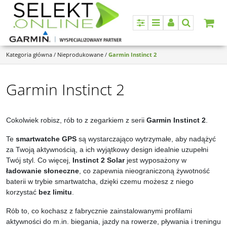
Panel
Menu
Panel
Szukaj
Kategoria główna
/
Nieprodukowane
/
Garmin Instinct 2
Garmin Instinct 2
Cokolwiek robisz, rób to z zegarkiem z serii
Garmin Instinct 2
.
Te
smartwatche GPS
są wystarczająco wytrzymałe, aby nadążyć
za Twoją aktywnością, a ich wyjątkowy design idealnie uzupełni
Twój styl. Co więcej,
Instinct 2 Solar
jest wyposażony w
ładowanie słoneczne
, co zapewnia nieograniczoną żywotność
baterii w trybie smartwatcha, dzięki czemu możesz z niego
korzystać
bez limitu
.
Rób to, co kochasz z fabrycznie zainstalowanymi profilami
aktywności do m.in. biegania, jazdy na rowerze, pływania i treningu