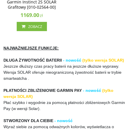
Garmin Instinct 2S SOLAR
Grafitowy [010-02564-00]
Grafitowy [010-02564-00]
Dostępność
:
Zakończono
produkcję. Produkt niedostępny.
1169.00
zł
ZOBACZ
NAJWAŻNIEJSZE FUNKCJE:
DŁUGA ŻYWOTNOŚĆ BATERII
- nowość
(tylko wersja SOLAR)
Jeszcze dłuższy czas pracy baterii na jeszcze dłuższe wyprawy.
Wersja SOLAR oferuje nieograniczoną żywotność baterii w trybie
smartwatcha .
PŁATNOŚCI ZBLIŻENIOWE GARMIN PAY
- nowość
(tylko
wersja SOLAR)
Płać szybko i wygodnie za pomocą płatności zbliżeniowych Garmin
Pay (w wersji Solar).
STWORZONY DLA CIEBIE
- nowość
Wyraź siebie za pomocą odważnych kolorów, wyświetlacza o