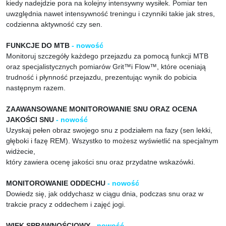
kiedy nadejdzie pora na kolejny intensywny wysiłek. Pomiar ten
uwzględnia nawet intensywność treningu i czynniki takie jak stres,
codzienna aktywność czy sen.
FUNKCJE DO MTB
- nowość
Monitoruj szczegóły każdego przejazdu za pomocą funkcji MTB
oraz specjalistycznych pomiarów Grit™i Flow™, które oceniają
trudność i płynność przejazdu, prezentując wynik do pobicia
następnym razem.
ZAAWANSOWANE MONITOROWANIE SNU ORAZ OCENA
JAKOŚCI SNU
- nowość
Uzyskaj pełen obraz swojego snu z podziałem na fazy (sen lekki,
głęboki i fazę REM). Wszystko to możesz wyświetlić na specjalnym
widżecie,
który zawiera ocenę jakości snu oraz przydatne wskazówki.
MONITOROWANIE ODDECHU
- nowość
Dowiedz się, jak oddychasz w ciągu dnia, podczas snu oraz w
trakcie pracy z oddechem i zajęć jogi.
WIEK SPRAWNOŚCIOWY
- nowość