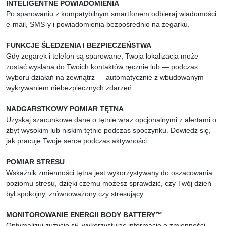
INTELIGENTNE POWIADOMIENIA
Po sparowaniu z kompatybilnym smartfonem odbieraj wiadomości
e-mail, SMS-y i powiadomienia bezpośrednio na zegarku.
FUNKCJE ŚLEDZENIA I BEZPIECZEŃSTWA
Gdy zegarek i telefon są sparowane, Twoja lokalizacja może
zostać wysłana do Twoich kontaktów ręcznie lub — podczas
wyboru działań na zewnątrz — automatycznie z wbudowanym
wykrywaniem niebezpiecznych zdarzeń.
NADGARSTKOWY POMIAR TĘTNA
Uzyskaj szacunkowe dane o tętnie wraz opcjonalnymi z alertami o
zbyt wysokim lub niskim tętnie podczas spoczynku. Dowiedz się,
jak pracuje Twoje serce podczas aktywności.
POMIAR STRESU
Wskaźnik zmienności tętna jest wykorzystywany do oszacowania
poziomu stresu, dzięki czemu możesz sprawdzić, czy Twój dzień
był spokojny, zrównoważony czy stresujący.
MONITOROWANIE ENERGII BODY BATTERY™
Optymalizuj zużycie sił, wykorzystując informacje o zmienności