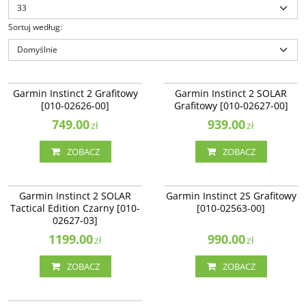
Sortuj według
:
010-02626-00
010-02627-00
Garmin Instinct 2 Grafitowy [010-
Garmin Instinct 2 SOLAR Grafitowy
Garmin Instinct 2 Grafitowy
Garmin Instinct 2 SOLAR
02626-00]
[010-02627-00]
[010-02626-00]
Grafitowy [010-02627-00]
Dostępność
:
Zakończono
Dostępność
:
Zakończono
produkcję. Produkt niedostępny.
749.00
produkcję. Produkt niedostępny.
939.00
zł
zł
ZOBACZ
ZOBACZ
010-02627-03
010-02563-00
Garmin Instinct 2 SOLAR Tactical
Garmin Instinct 2S Grafitowy [010-
Garmin Instinct 2 SOLAR
Garmin Instinct 2S Grafitowy
Edition Czarny [010-02627-03]
02563-00]
Tactical Edition Czarny [010-
[010-02563-00]
Dostępność
:
Zakończono
Dostępność
:
Zakończono
02627-03]
produkcję. Produkt niedostępny.
produkcję. Produkt niedostępny.
1199.00
990.00
zł
zł
ZOBACZ
ZOBACZ
010-02564-00
Garmin Instinct 2S SOLAR