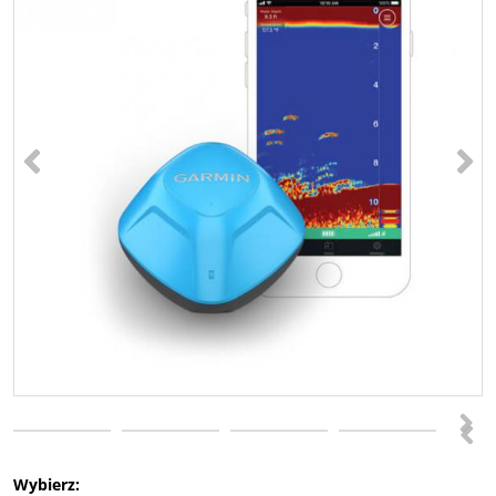
<
>
>
<
Wybierz: