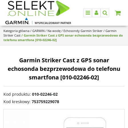
Menu
Panel
Szukaj
Kategoria główna
/
GARMIN
/
Na wodę
/
Echosondy Garmin Striker
/
Garmin
Striker Cast
/
Garmin Striker Cast z GPS sonar echosonda bezprzewodowa do
telefonu smartfona [010-02246-02]
Garmin Striker Cast z GPS sonar
echosonda bezprzewodowa do telefonu
smartfona [010-02246-02]
Kod produktu
:
010-02246-02
Kod kreskowy
:
753759229078