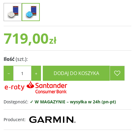
719,00
zł
Ilość
(szt.)
:
DODAJ DO KOSZYKA
−
+
Dostępność
:
✓ W MAGAZYNIE – wysyłka w 24h (pn-pt)
Producent
: