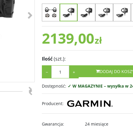
>
2139,00
zł
Ilość
(szt.)
:
DODAJ DO KOSZ
−
+
>
Dostępność
:
✓ W MAGAZYNIE – wysyłka w 24
<
Producent
:
Gwarancja
:
24 miesiące