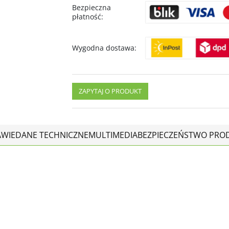
Bezpieczna
płatność
:
Wygodna dostawa
:
ZAPYTAJ O PRODUKT
AWIE
DANE TECHNICZNE
MULTIMEDIA
BEZPIECZEŃSTWO PRO