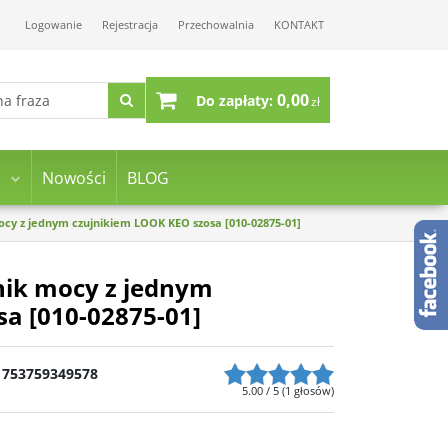
Logowanie
Rejestracja
Przechowalnia
KONTAKT
0,00
Do zapłaty:
zł
Nowości
BLOG
ocy z jednym czujnikiem LOOK KEO szosa [010-02875-01]
nik mocy z jednym
a [010-02875-01]
753759349578
5.00
/
5
(
1
głosów)