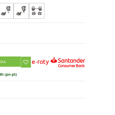
YKA
h (pn-pt)