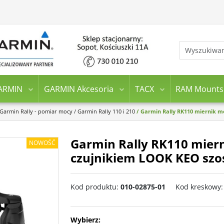
ARMIN
GARMIN Akcesoria
TACX
RAM Mounts
Garmin Rally - pomiar mocy
/
Garmin Rally 110 i 210
/
Garmin Rally RK110 miernik m
Garmin Rally RK110 mier
NOWOŚĆ
czujnikiem LOOK KEO szos
Kod produktu
:
010-02875-01
Kod kreskowy
:
Wybierz: