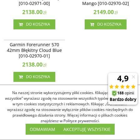
[010-02971-00]
Mango [010-02970-02]
2138.00
2149.00
zł
zł
DO KOSZYKA
DO KOSZYKA
010-02970-01
NOWOŚĆ
Garmin Forerunner 570
42mm Błękitny Cloud Blue
[010-02970-01]
2138.00
zł
DO KOSZYKA
Na naszej stronie wykorzystujemy pliki cookies. Klikając „Akceptuję
wszystkie” wyrażasz zgodę na stosowanie wszystkich typów plików cookies,
Pasujące do
w tym cookies statystycznych i reklamowych. Klikając „Odmawiam”
wyrażasz zgodę na stosowanie wyłącznie plików cookies niezbędnych do
prawidłowego działania strony. Więcej informacji o plikach cookies
010-12932-10
010-11251-1G
znajdziesz w Polityce prywatności.
Garmin Silikonowy pasek 20
Garmin Silikonowy pasek 20
ODMAWIAM
AKCEPTUJĘ WSZYSTKIE
mm Quick Release
mm Quick Release
Forerunner 55, 245, 645 /
Forerunner 55, 245, 645 /