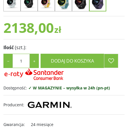
2138,00
zł
Ilość
(szt.)
:
DODAJ DO KOSZYKA
−
+
Dostępność
:
✓ W MAGAZYNIE – wysyłka w 24h (pn-pt)
Producent
:
Gwarancja
:
24 miesiące