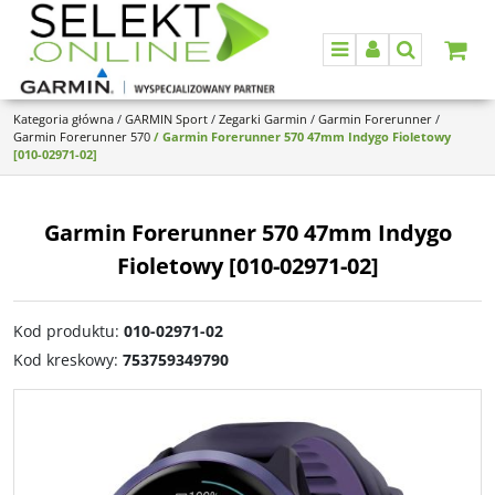
Menu
Panel
Szukaj
Kategoria główna
/
GARMIN Sport
/
Zegarki Garmin
/
Garmin Forerunner
/
Garmin Forerunner 570
/
Garmin Forerunner 570 47mm Indygo Fioletowy
[010-02971-02]
Garmin Forerunner 570 47mm Indygo
Fioletowy [010-02971-02]
Kod produktu
:
010-02971-02
Kod kreskowy
:
753759349790