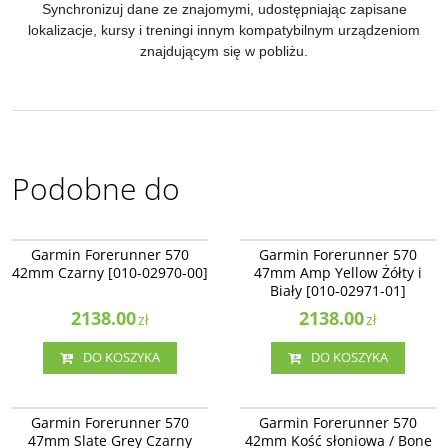
Synchronizuj dane ze znajomymi, udostępniając zapisane
lokalizacje, kursy i treningi innym kompatybilnym urządzeniom
znajdującym się w pobliżu.
Podobne do
010-02970-00
010-02971-01
NOWOŚĆ
NOWOŚĆ
Garmin Forerunner 570
Garmin Forerunner 570
42mm Czarny [010-02970-00]
47mm Amp Yellow Żółty i
Biały [010-02971-01]
2138.00
2138.00
zł
zł
DO KOSZYKA
DO KOSZYKA
010-02971-00
010-02970-02
NOWOŚĆ
NOWOŚĆ
Garmin Forerunner 570
Garmin Forerunner 570
47mm Slate Grey Czarny
42mm Kość słoniowa / Bone