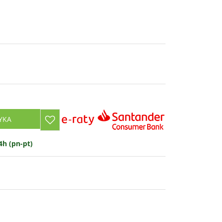
YKA
h (pn-pt)