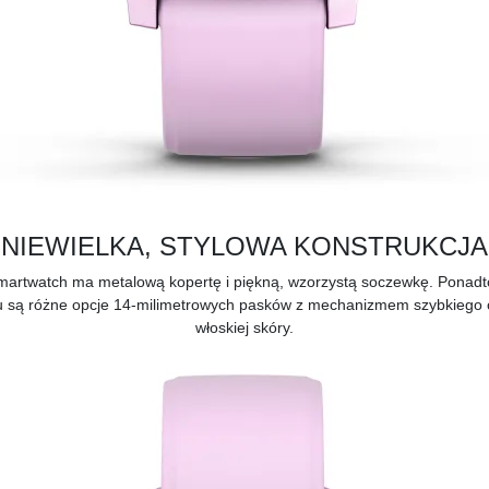
NIEWIELKA, STYLOWA KONSTRUKCJA
wy smartwatch ma metalową kopertę i piękną, wzorzystą soczewkę. Ponad
ru są różne opcje 14-milimetrowych pasków z mechanizmem szybkiego o
włoskiej skóry.