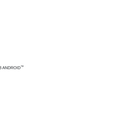
™
B ANDROID