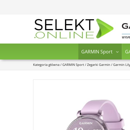
GARMIN Sport
G
Kategoria główna
/
GARMIN Sport
/
Zegarki Garmin
/
Garmin Lil