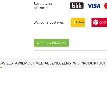
Bezpieczna
płatność
:
Wygodna dostawa
:
ZAPYTAJ O PRODUKT
S
W ZESTAWIE
MULTIMEDIA
BEZPIECZEŃSTWO PRODUKTU
OP