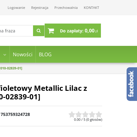
Logowanie
Rejestracja
Przechowalnia
KONTAKT
0,00
Do zapłaty:
zł
Nowości
BLOG
[010-02839-01]
ioletowy Metallic Lilac z
0-02839-01]
753759324728
0.00
/
5
(
0
głosów)