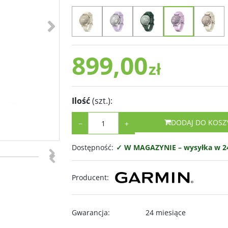
>
899,00
zł
Ilość
(szt.)
:
DODAJ DO KOSZ
−
+
>
Dostępność
:
✓ W MAGAZYNIE – wysyłka w 24
<
Producent
:
Gwarancja
:
24 miesiące