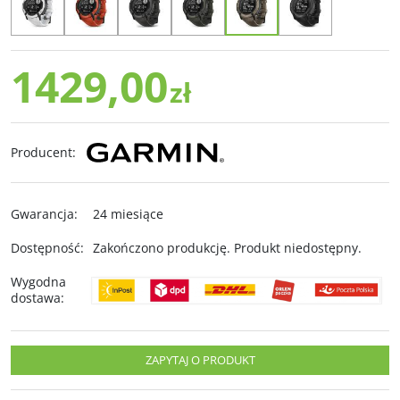
1429,00
zł
Producent
:
Gwarancja
:
24 miesiące
Dostępność
:
Zakończono produkcję. Produkt niedostępny.
Wygodna
dostawa
:
ZAPYTAJ O PRODUKT