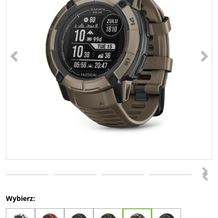
<
>
>
<
Wybierz: