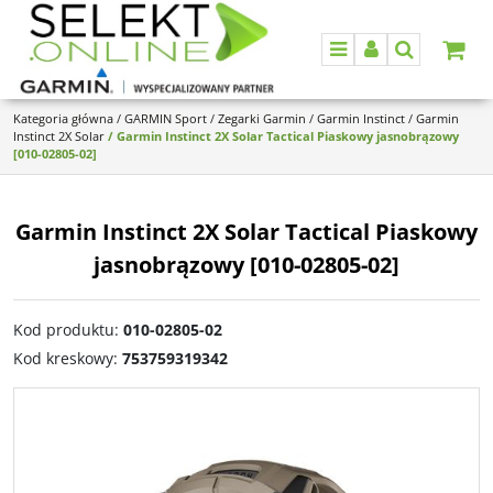
Menu
Panel
Szukaj
Kategoria główna
/
GARMIN Sport
/
Zegarki Garmin
/
Garmin Instinct
/
Garmin
Instinct 2X Solar
/
Garmin Instinct 2X Solar Tactical Piaskowy jasnobrązowy
[010-02805-02]
Garmin Instinct 2X Solar Tactical Piaskowy
jasnobrązowy [010-02805-02]
Kod produktu
:
010-02805-02
Kod kreskowy
:
753759319342