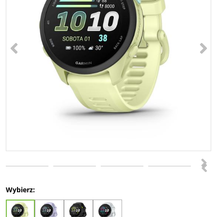
<
>
>
<
Wybierz: