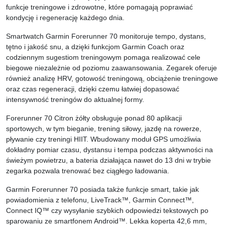
funkcje treningowe i zdrowotne, które pomagają poprawiać
kondycję i regenerację każdego dnia.
Smartwatch Garmin Forerunner 70 monitoruje tempo, dystans,
tętno i jakość snu, a dzięki funkcjom Garmin Coach oraz
codziennym sugestiom treningowym pomaga realizować cele
biegowe niezależnie od poziomu zaawansowania. Zegarek oferuje
również analizę HRV, gotowość treningową, obciążenie treningowe
oraz czas regeneracji, dzięki czemu łatwiej dopasować
intensywność treningów do aktualnej formy.
Forerunner 70 Citron żółty obsługuje ponad 80 aplikacji
sportowych, w tym bieganie, trening siłowy, jazdę na rowerze,
pływanie czy treningi HIIT. Wbudowany moduł GPS umożliwia
dokładny pomiar czasu, dystansu i tempa podczas aktywności na
świeżym powietrzu, a bateria działająca nawet do 13 dni w trybie
zegarka pozwala trenować bez ciągłego ładowania.
Garmin Forerunner 70 posiada także funkcje smart, takie jak
powiadomienia z telefonu, LiveTrack™, Garmin Connect™,
Connect IQ™ czy wysyłanie szybkich odpowiedzi tekstowych po
sparowaniu ze smartfonem Android™. Lekka koperta 42,6 mm,