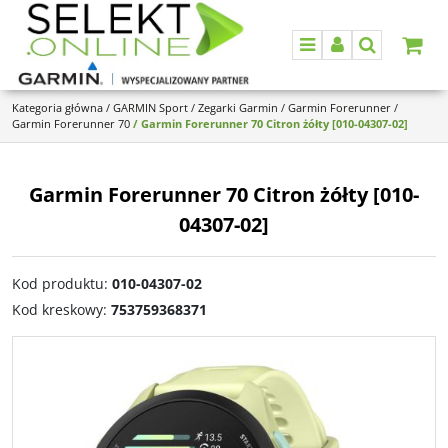
Menu
Panel
Szukaj
Kategoria główna
/
GARMIN Sport
/
Zegarki Garmin
/
Garmin Forerunner
/
Garmin Forerunner 70
/
Garmin Forerunner 70 Citron żółty [010-04307-02]
Garmin Forerunner 70 Citron żółty [010-
04307-02]
Kod produktu
:
010-04307-02
Kod kreskowy
:
753759368371