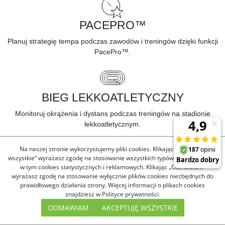
PACEPRO™
Planuj strategię tempa podczas zawodów i treningów dzięki funkcji
PacePro™.
BIEG LEKKOATLETYCZNY
Monitoruj okrążenia i dystans podczas treningów na stadionie
lekkoatletycznym.
BĄDŹ ZAWSZE W KONTAKCIE
Na naszej stronie wykorzystujemy pliki cookies. Klikając „Akceptuję
wszystkie” wyrażasz zgodę na stosowanie wszystkich typów plików cookies,
w tym cookies statystycznych i reklamowych. Klikając „Odmawiam”
wyrażasz zgodę na stosowanie wyłącznie plików cookies niezbędnych do
prawidłowego działania strony. Więcej informacji o plikach cookies
znajdziesz w Polityce prywatności.
BEZPIECZEŃSTWO I ŚLEDZENIE
ODMAWIAM
AKCEPTUJĘ WSZYSTKIE
AKTYWNOŚCI