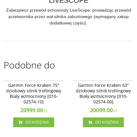
LIVESCOPE
Zabezpiecz przewód echosondy LiveScope, prowadząc przewód
przetwornika przez wał silnika zaburtowego (wymagany zakup
dodatkowej części).
Podobne do
010-02574-10
010-02574-00
NOWOŚĆ
NOWOŚĆ
Garmin Force Kraken 75"
Garmin Force Kraken 63"
dziobowy silnik trollingowy
dziobowy silnik trollingowy
Biały wzmocniony [010-
Biały wzmocniony [010-
02574-10]
02574-00]
20999.00
20099.00
zł
zł
DO KOSZYKA
DO KOSZYKA
010-02574-20
010-02573-00