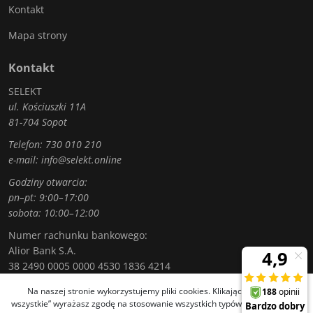
Kontakt
Mapa strony
Kontakt
SELEKT
ul. Kościuszki 11A
81-704 Sopot
Telefon:
730 010 210
e-mail:
info@selekt.online
Godziny otwarcia:
pn–pt: 9:00–17:00
sobota: 10:00–12:00
Numer rachunku bankowego:
Alior Bank S.A.
38 2490 0005 0000 4530 1836 4214
Na naszej stronie wykorzystujemy pliki cookies. Klikając „Akceptuję
wszystkie” wyrażasz zgodę na stosowanie wszystkich typów plików cookies,