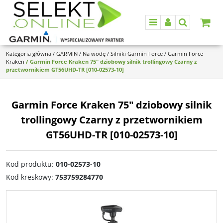
Menu
Panel
Szukaj
Kategoria główna
/
GARMIN
/
Na wodę
/
Silniki Garmin Force
/
Garmin Force
Kraken
/
Garmin Force Kraken 75" dziobowy silnik trollingowy Czarny z
przetwornikiem GT56UHD-TR [010-02573-10]
Garmin Force Kraken 75" dziobowy silnik
trollingowy Czarny z przetwornikiem
GT56UHD-TR [010-02573-10]
Kod produktu
:
010-02573-10
Kod kreskowy
:
753759284770