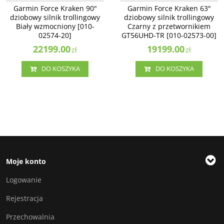
NOWOŚĆ
NOWOŚĆ
BESTSELLER
Garmin Force Kraken 90"
Garmin Force Kraken 63"
dziobowy silnik trollingowy
dziobowy silnik trollingowy
Biały wzmocniony [010-
Czarny z przetwornikiem
02574-20]
GT56UHD-TR [010-02573-00]
22199.00
19199.00
zł
zł
DO KOSZYKA
DO KOSZYKA
Moje konto
Logowanie
Rejestracja
Przechowalnia