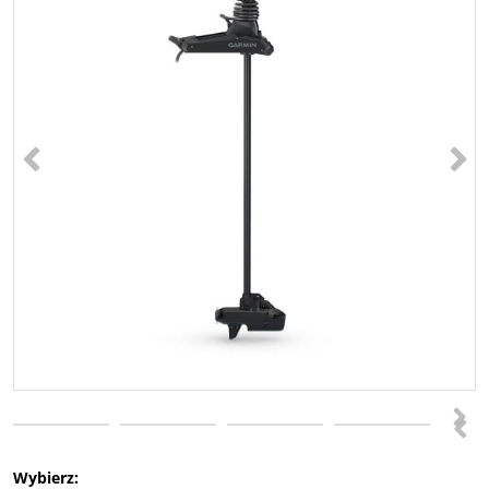
<
>
>
<
Wybierz: