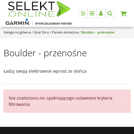
Panel
Menu
Panel
Szukaj
Kategoria główna
/
Goal Zero
/
Panele słoneczne
/
Boulder - przenośne
Boulder - przenośne
Ładuj swoją elektrownie wprost ze słońca
Nie znaleziono nic spełniającego ustawione kryteria
filtrowania