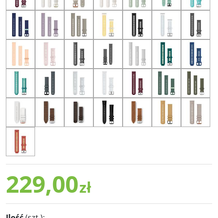
229,00
zł
Ilość
(szt.)
: