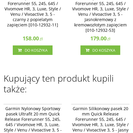
Forerunner 55, 245, 645 /
Forerunner 55, 245, 645 /
Vivomove HR, 3, Luxe, Style /
Vivomove HR, 3, Luxe, Style /
Venu / Vivoactive 3, 5 -
Venu / Vivoactive 3, 5 -
czarny z popielatym
Jasnokremowy z
zapięciem [010-12932-11]
kremowozłotym zapięciem
[010-12932-53]
158.00
179.00
zł
zł
DO KOSZYKA
DO KOSZYKA
Kupujący ten produkt kupili
także:
010-13261-10
010-13114-02
Garmin Nylonowy Sportowy
Garmin Silikonowy pasek 20
pasek Ultrafit 20 mm Quick
mm Quick Release
Release Forerunner 55, 245,
Forerunner 55, 245, 645 /
645 / Vivomove HR, 3, Luxe,
Vivomove HR, 3, Luxe, Style /
Style / Venu / Vivoactive 3, 5 -
Venu / Vivoactive 3, 5 - Jasny