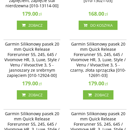
zapięciem, zapięcie stal
[010-13021-03]
nierdzewna [010-13114-00]
179.00
168.00
zł
zł
ZOBACZ
DO KOSZYKA
010-12924-00
010-12691-03
Garmin Silikonowy pasek 20
Garmin Silikonowy pasek 20
mm Quick Release
mm Quick Release
Forerunner 55, 245, 645 /
Forerunner 55, 245, 645 /
Vivomove HR, 3, Luxe, Style /
Vivomove HR, 3, Luxe, Style /
Venu / Vivoactive 3, 5 -
Venu / Vivoactive 3, 5 -
jasnoszary ze srebrnym
czarny, złota sprzączka [010-
zapięciem [010-12924-00]
12691-03]
179.00
179.00
zł
zł
ZOBACZ
ZOBACZ
010-12924-10
010-12932-10
Garmin Silikonowy pasek 20
Garmin Silikonowy pasek 20
mm Quick Release
mm Quick Release
Forerunner 55, 245, 645 /
Forerunner 55, 245, 645 /
Vivomove HR, 3, Luxe, Style /
Vivomove HR, 3, Luxe, Style /