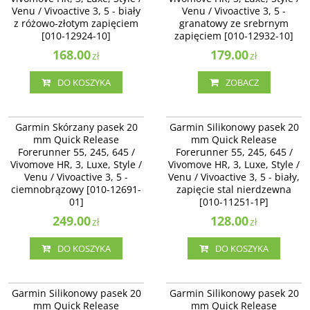
Venu / Vivoactive 3, 5 - biały
Venu / Vivoactive 3, 5 -
z różowo-złotym zapięciem
granatowy ze srebrnym
[010-12924-10]
zapięciem [010-12932-10]
168.00
179.00
zł
zł
DO KOSZYKA
ZOBACZ
010-12691-01
010-11251-1P
Garmin Skórzany pasek 20
Garmin Silikonowy pasek 20
mm Quick Release
mm Quick Release
Forerunner 55, 245, 645 /
Forerunner 55, 245, 645 /
Vivomove HR, 3, Luxe, Style /
Vivomove HR, 3, Luxe, Style /
Venu / Vivoactive 3, 5 -
Venu / Vivoactive 3, 5 - biały,
ciemnobrązowy [010-12691-
zapięcie stal nierdzewna
01]
[010-11251-1P]
249.00
128.00
zł
zł
DO KOSZYKA
DO KOSZYKA
010-12932-11
010-12932-53
Garmin Silikonowy pasek 20
Garmin Silikonowy pasek 20
mm Quick Release
mm Quick Release