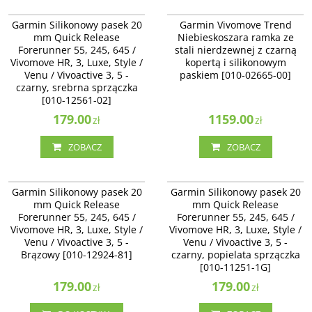
010-12561-02
010-02665-00
Garmin Silikonowy pasek 20
Garmin Vivomove Trend
mm Quick Release
Niebieskoszara ramka ze
Forerunner 55, 245, 645 /
stali nierdzewnej z czarną
Vivomove HR, 3, Luxe, Style /
kopertą i silikonowym
Venu / Vivoactive 3, 5 -
paskiem [010-02665-00]
czarny, srebrna sprzączka
[010-12561-02]
179.00
1159.00
zł
zł
ZOBACZ
ZOBACZ
010-12924-81
010-11251-1G
Garmin Silikonowy pasek 20
Garmin Silikonowy pasek 20
mm Quick Release
mm Quick Release
Forerunner 55, 245, 645 /
Forerunner 55, 245, 645 /
Vivomove HR, 3, Luxe, Style /
Vivomove HR, 3, Luxe, Style /
Venu / Vivoactive 3, 5 -
Venu / Vivoactive 3, 5 -
Brązowy [010-12924-81]
czarny, popielata sprzączka
[010-11251-1G]
179.00
179.00
zł
zł