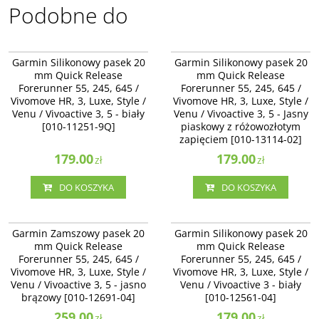
Podobne do
010-11251-9Q
010-13114-02
Garmin Silikonowy pasek 20
Garmin Silikonowy pasek 20
mm Quick Release
mm Quick Release
Forerunner 55, 245, 645 /
Forerunner 55, 245, 645 /
Vivomove HR, 3, Luxe, Style /
Vivomove HR, 3, Luxe, Style /
Venu / Vivoactive 3, 5 - biały
Venu / Vivoactive 3, 5 - Jasny
[010-11251-9Q]
piaskowy z różowozłotym
zapięciem [010-13114-02]
179.00
179.00
zł
zł
DO KOSZYKA
DO KOSZYKA
010-12691-04
010-12561-04
Garmin Zamszowy pasek 20
Garmin Silikonowy pasek 20
mm Quick Release
mm Quick Release
Forerunner 55, 245, 645 /
Forerunner 55, 245, 645 /
Vivomove HR, 3, Luxe, Style /
Vivomove HR, 3, Luxe, Style /
Venu / Vivoactive 3, 5 - jasno
Venu / Vivoactive 3 - biały
brązowy [010-12691-04]
[010-12561-04]
259.00
179.00
zł
zł