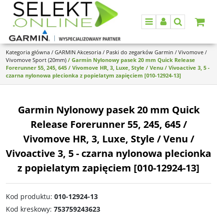
Menu
Panel
Szukaj
Kategoria główna
/
GARMIN Akcesoria
/
Paski do zegarków Garmin
/
Vivomove
/
Vivomove Sport (20mm)
/
Garmin Nylonowy pasek 20 mm Quick Release
Forerunner 55, 245, 645 / Vivomove HR, 3, Luxe, Style / Venu / Vivoactive 3, 5 -
czarna nylonowa plecionka z popielatym zapięciem [010-12924-13]
Garmin Nylonowy pasek 20 mm Quick
Release Forerunner 55, 245, 645 /
Vivomove HR, 3, Luxe, Style / Venu /
Vivoactive 3, 5 - czarna nylonowa plecionka
z popielatym zapięciem [010-12924-13]
Kod produktu
:
010-12924-13
Kod kreskowy
:
753759243623