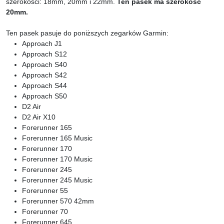
szerokości: 18mm, 20mm i 22mm.
Ten pasek ma szerokość
20mm.
Ten pasek pasuje do poniższych zegarków Garmin:
Approach J1
Approach S12
Approach S40
Approach S42
Approach S44
Approach S50
D2 Air
D2 Air X10
Forerunner 165
Forerunner 165 Music
Forerunner 170
Forerunner 170 Music
Forerunner 245
Forerunner 245 Music
Forerunner 55
Forerunner 570 42mm
Forerunner 70
Forerunner 645