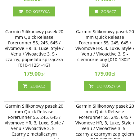
DO KOSZYKA
ZOBACZ
010-11251-1G
010-13021-06
Garmin Silikonowy pasek 20
Garmin Silikonowy pasek 20
mm Quick Release
mm Quick Release
Forerunner 55, 245, 645 /
Forerunner 55, 245, 645 /
Vivomove HR, 3, Luxe, Style /
Vivomove HR, 3, Luxe, Style /
Venu / Vivoactive 3, 5 -
Venu / Vivoactive 3, 5 -
czarny, popielata sprzączka
ciemnozielony [010-13021-
[010-11251-1G]
06]
179.00
179.00
zł
zł
ZOBACZ
DO KOSZYKA
010-13114-00
010-13021-03
Garmin Silikonowy pasek 20
Garmin Silikonowy pasek 20
mm Quick Release
mm Quick Release
Forerunner 55, 245, 645 /
Forerunner 55, 245, 645 /
Vivomove HR, 3, Luxe, Style /
Vivomove HR, 3, Luxe, Style /
Venu / Vivoactive 3, 5 -
Venu / Vivoactive 3, 5 -
Czarny z metalicznym
czarny z czarnym zapięciem