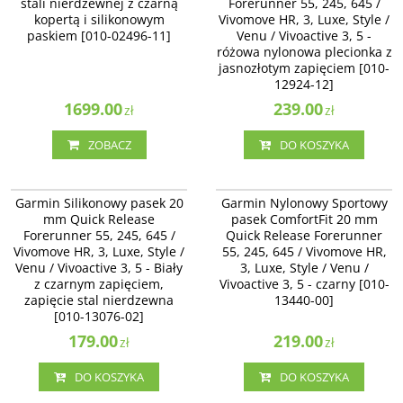
stali nierdzewnej z czarną
Forerunner 55, 245, 645 /
kopertą i silikonowym
Vivomove HR, 3, Luxe, Style /
paskiem [010-02496-11]
Venu / Vivoactive 3, 5 -
różowa nylonowa plecionka z
jasnozłotym zapięciem [010-
12924-12]
1699.00
239.00
zł
zł
ZOBACZ
DO KOSZYKA
010-13076-02
010-13440-00
Garmin Silikonowy pasek 20
Garmin Nylonowy Sportowy
mm Quick Release
pasek ComfortFit 20 mm
Forerunner 55, 245, 645 /
Quick Release Forerunner
Vivomove HR, 3, Luxe, Style /
55, 245, 645 / Vivomove HR,
Venu / Vivoactive 3, 5 - Biały
3, Luxe, Style / Venu /
z czarnym zapięciem,
Vivoactive 3, 5 - czarny [010-
zapięcie stal nierdzewna
13440-00]
[010-13076-02]
179.00
219.00
zł
zł
DO KOSZYKA
DO KOSZYKA