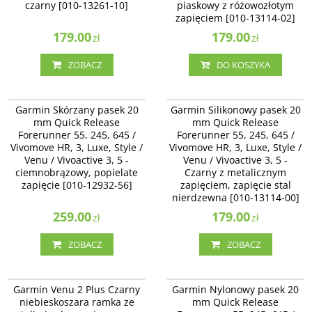
czarny [010-13261-10]
piaskowy z różowozłotym
zapięciem [010-13114-02]
179.00
179.00
zł
zł
ZOBACZ
DO KOSZYKA
010-12932-56
010-13114-00
Garmin Skórzany pasek 20
Garmin Silikonowy pasek 20
mm Quick Release
mm Quick Release
Forerunner 55, 245, 645 /
Forerunner 55, 245, 645 /
Vivomove HR, 3, Luxe, Style /
Vivomove HR, 3, Luxe, Style /
Venu / Vivoactive 3, 5 -
Venu / Vivoactive 3, 5 -
ciemnobrązowy, popielate
Czarny z metalicznym
zapięcie [010-12932-56]
zapięciem, zapięcie stal
nierdzewna [010-13114-00]
259.00
179.00
zł
zł
ZOBACZ
ZOBACZ
010-02496-11
010-12924-12
Garmin Venu 2 Plus Czarny
Garmin Nylonowy pasek 20
niebieskoszara ramka ze
mm Quick Release